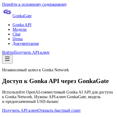
Перейти к основному содержимому
GonkaGate
Gonka API
Модели
Chat
Цены
Документация
Войти
Получить API-ключ
Независимый шлюз к Gonka Network
Доступ к Gonka API через GonkaGate
Используйте OpenAI-совместимый Gonka AI API для доступа
к Gonka Network. Нужны API-ключ GonkaGate, модель
и предоплаченный USD-баланс
Получить API ключ
Открыть быстрый старт