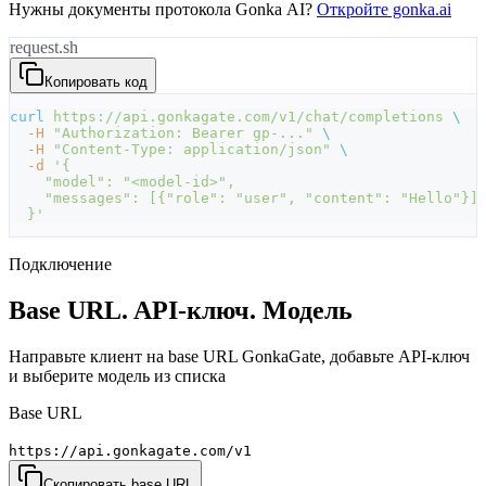
Нужны документы протокола Gonka AI?
Откройте gonka.ai
request.sh
Копировать код
curl
 https://api.gonkagate.com/v1/chat/completions
 \
  -H
 "Authorization: Bearer gp-..."
 \
  -H
 "Content-Type: application/json"
 \
  -d
 '{
    "model": "<model-id>",
    "messages": [{"role": "user", "content": "Hello"}]
  }'
Подключение
Base URL.
API-ключ.
Модель
Направьте клиент на base URL GonkaGate, добавьте API-ключ
и выберите модель из списка
Base URL
https://api.gonkagate.com/v1
Скопировать base URL