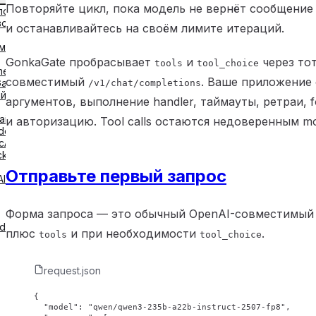
Повторяйте цикл, пока модель не вернёт сообщение
по
вор
и останавливайтесь на своём лимите итераций.
ме
GonkaGate пробрасывает
и
через тот
tools
tool_choice
me
совместимый
. Ваше приложение
ate
/v1/chat/completions
йка
аргументов, выполнение handler, таймауты, ретраи, f
ain
и авторизацию. Tool calls остаются недоверенным mod
ndex
cAI
ck
Отправьте первый запрос
AI
Форма запроса — это обычный OpenAI-совместимы
de
плюс
и при необходимости
.
tools
tool_choice
request.json
{
  "model"
: 
"qwen/qwen3-235b-a22b-instruct-2507-fp8"
,