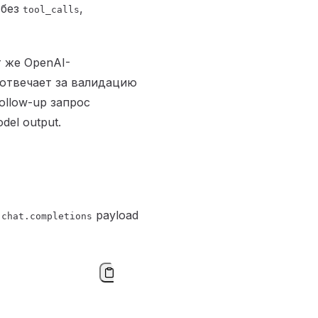
 без
,
tool_calls
 же OpenAI-
 отвечает за валидацию
ollow-up запрос
el output.
й
payload
chat.completions