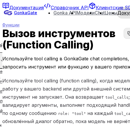
Перейти к основному содержимому
Документация
Справочник API
Клиентские S
ия GonkaGate
Gonka API
Модели
Chat
Цены
Доку
GonkaGate
Функции
Вызов инструментов
(Function Calling)
ый
Используйте tool calling в GonkaGate chat completion
запросить инструмент или функцию у вашего прилож
ифи
и
Используйте tool calling (function calling), когда мод
ючи
работу у вашего backend или другой внешней систе
eme
инструмент не запускает. Она возвращает
tool_calls
ипы
валидирует аргументы, выполняет подходящий handl
йка
по одному сообщению
на каждый
role: "tool"
tool_c
обновлённый диалог обратно, пока модель не вернё
 и