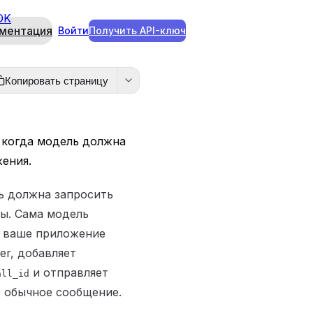
DK
ментация
Войти
Получить API-ключ
Копировать страницу
s, когда модель должна
ения.
ель должна запросить
мы. Сама модель
; ваше приложение
er, добавляет
и отправляет
all_id
т обычное сообщение.