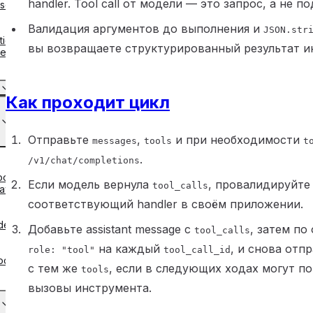
handler. Tool call от модели — это запрос, а не 
se
Валидация аргументов до выполнения и
JSON.str
tion
вы возвращаете структурированный результат и
red
Как проходит цикл
Отправьте
,
и при необходимости
messages
tools
t
.
/v1/chat/completions
ode
Если модель вернула
, провалидируйте
tool_calls
law
соответствующий handler в своём приложении.
de
Добавьте assistant message с
, затем п
tool_calls
на каждый
, и снова отп
role: "tool"
tool_call_id
ode
с тем же
, если в следующих ходах могут п
tools
вызовы инструмента.