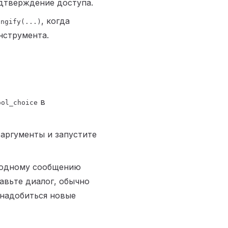
подтверждение доступа.
, когда
ingify(...)
нструмента.
в
ool_choice
 аргументы и запустите
о одному сообщению
равьте диалог, обычно
онадобиться новые