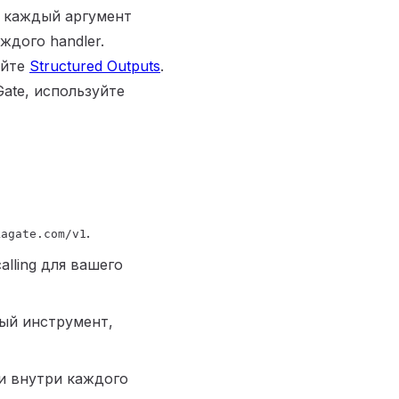
 каждый аргумент
ждого handler.
уйте
Structured Outputs
.
ate, используйте
.
kagate.com/v1
alling для вашего
дый инструмент,
и внутри каждого