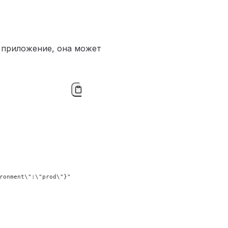
 приложение, она может
ronment
\"
:
\"
prod
\"
}"