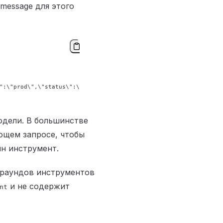
 message для этого
"
:
\"
prod
\"
,
\"
status
\"
:
\"
healthy
\"
}"
одели. В большинстве
ющем запросе, чтобы
н инструмент.
 раундов инструментов
и не содержит
nt