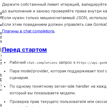
Держите собственный лимит итераций, валидируйте
до выполнения и заново проверяйте права внутри ка
ей
ия
Если нужен только машиночитаемый JSON, использ
Если этим поведением должен управлять сам GonkaG
и
Плагины в chat completions
.
вны
ли
ты
Перед стартом
й
Рабочий
запрос к
ew
chat.completions
https://api.gon
Пара model/provider, которая поддерживает tool c
tch
сценария.
e
По одному понятному server-side handler на каж
который вы показываете модели.
Проверка прав текущего пользователя или сесси
uts