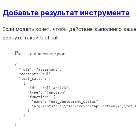
Добавьте результат инструмента
Если модель хочет, чтобы действие выполнило ваше
вернуть такой tool call:
assistant-message.json
{
  "role"
: 
"assistant"
,
  "content"
: 
null
,
  "tool_calls"
: [
    {
      "id"
: 
"call_abc123"
,
      "type"
: 
"function"
,
      "function"
: {
        "name"
: 
"get_deployment_status"
,
        "arguments"
: 
"{
\"
service
\"
:
\"
api-gateway
\"
,
\"
envi
      }
    }
  ]
}