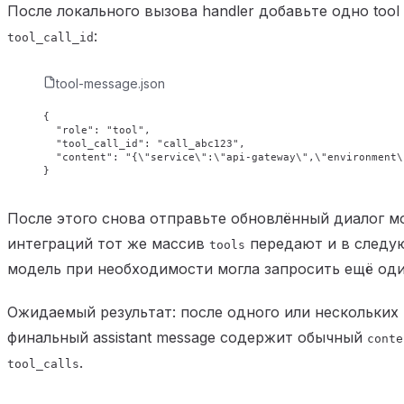
После локального вызова handler добавьте одно tool
:
tool_call_id
tool-message.json
{
  "role"
: 
"tool"
,
  "tool_call_id"
: 
"call_abc123"
,
  "content"
: 
"{
\"
service
\"
:
\"
api-gateway
\"
,
\"
environment
\
}
После этого снова отправьте обновлённый диалог м
интеграций тот же массив
передают и в следу
tools
модель при необходимости могла запросить ещё оди
Ожидаемый результат: после одного или нескольких
финальный assistant message содержит обычный
conte
.
tool_calls