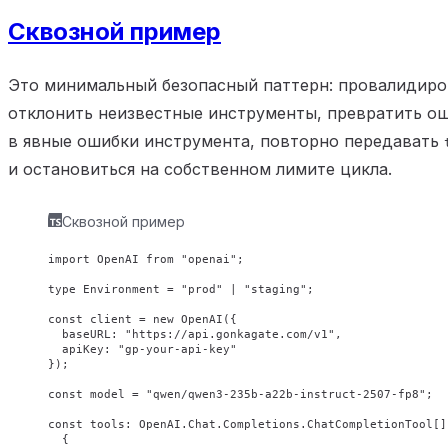
Сквозной пример
Это минимальный безопасный паттерн: провалидиро
отклонить неизвестные инструменты, превратить ош
в явные ошибки инструмента, повторно передавать
и остановиться на собственном лимите цикла.
Сквозной пример
import
 OpenAI 
from
 "openai"
;
type
 Environment
 =
 "prod"
 |
 "staging"
;
const
 client
 =
 new
 OpenAI
({
  baseURL: 
"https://api.gonkagate.com/v1"
,
  apiKey: 
"gp-your-api-key"
});
const
 model
 =
 "qwen/qwen3-235b-a22b-instruct-2507-fp8"
;
const
 tools
:
 OpenAI
.
Chat
.
Completions
.
ChatCompletionTool
[]
  {