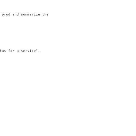
 prod and summarize the result."
tus for a service"
,